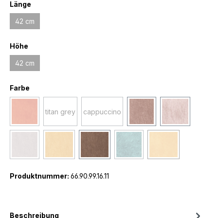
Länge
42 cm
Höhe
42 cm
Farbe
titan grey
cappuccino
Produktnummer:
66.90.99.16.11
Beschreibung